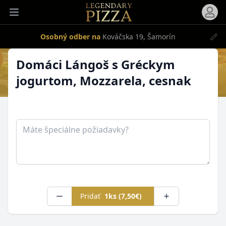
Otvori
Otvoriť menu
Osobný odber na
Kováčska 19, Šamorín
Produkt
Domáci Lángoš s Gréckym
jogurtom, Mozzarela, cesnak
Poznámka
Pridať
1ks (7,50€)