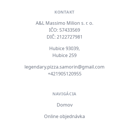
KONTAKT
A&L Massimo Milion s. r. o.
IČO: 57433569
DIČ: 2122727981
Hubice 93039,
Hubice 259
E-mail
legendary.pizza.samorin@gmail.com
Tel. číslo
+421905120955
NAVIGÁCIA
Domov
Online objednávka