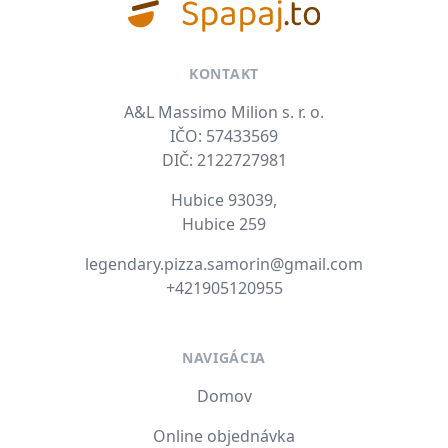
KONTAKT
A&L Massimo Milion s. r. o.
IČO: 57433569
DIČ: 2122727981
Hubice 93039,
Hubice 259
E-mail
legendary.pizza.samorin@gmail.com
Tel. číslo
+421905120955
NAVIGÁCIA
Domov
Online objednávka