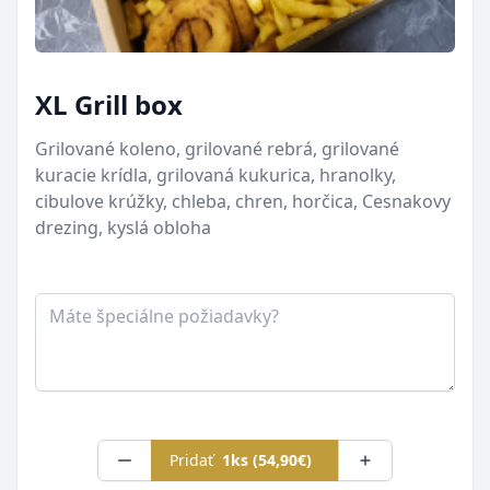
XL Grill box
Grilované koleno, grilované rebrá, grilované
kuracie krídla, grilovaná kukurica, hranolky,
cibulove krúžky, chleba, chren, horčica, Cesnakovy
drezing, kyslá obloha
Poznámka
Pridať
1ks (54,90€)