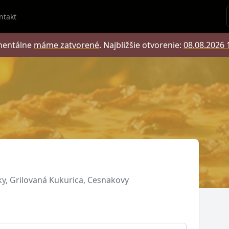
ntakt
entálne
máme zatvorené
.
Najbližšie otvorenie:
08.08.2026 
ky, Grilovaná Kukurica, Cesnakovy