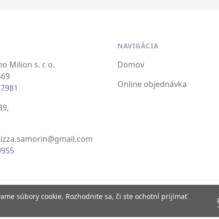
NAVIGÁCIA
 Milion s. r. o.
Domov
569
Online objednávka
27981
39,
pizza.samorin@gmail.com
0955
me súbory cookie. Rozhodnite sa, či ste ochotní prijímať