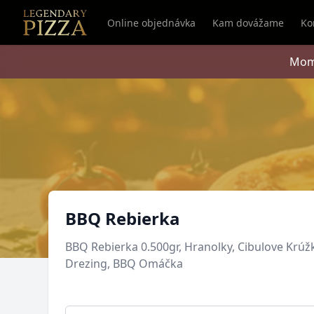
Online objednávka
Kam dovážame
Ko
Mom
Produkt
BBQ Rebierka
BBQ Rebierka 0.500gr, Hranolky, Cibulove Krúž
Drezing, BBQ Omáčka
Poznámka