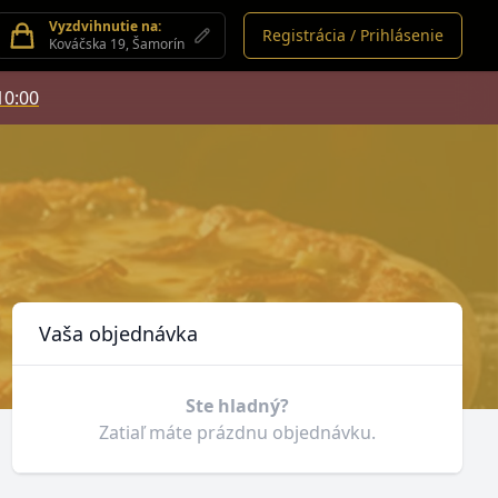
Vyzdvihnutie na:
Registrácia / Prihlásenie
Kováčska 19, Šamorín
10:00
Košík
Vaša objednávka
Ste hladný?
Zatiaľ máte prázdnu objednávku.