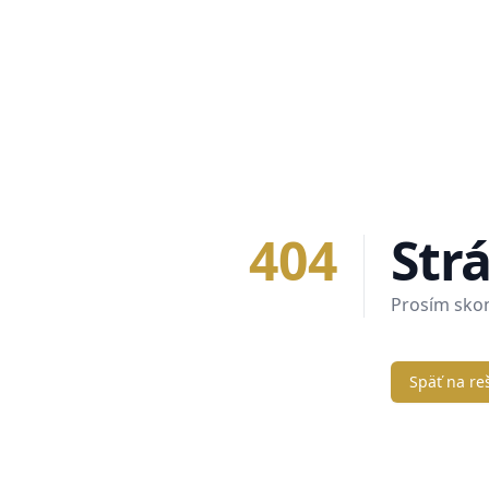
404
Str
Prosím skont
Späť na re