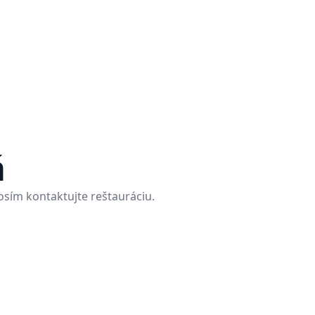
á
rosím kontaktujte reštauráciu.