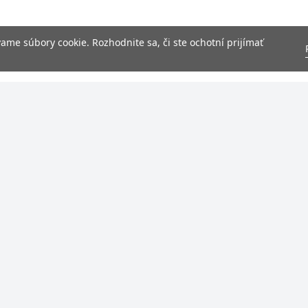
me súbory cookie. Rozhodnite sa, či ste ochotní prijímať
NAVIGÁCIA
 Milion s. r. o.
Domov
569
Online objednávka
27981
39,
pizza.samorin@gmail.com
0955