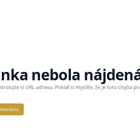
ánka nebola nájden
rolujte si URL adresu. Pokiaľ si myslíte, že je toto chyba p
štauráciu