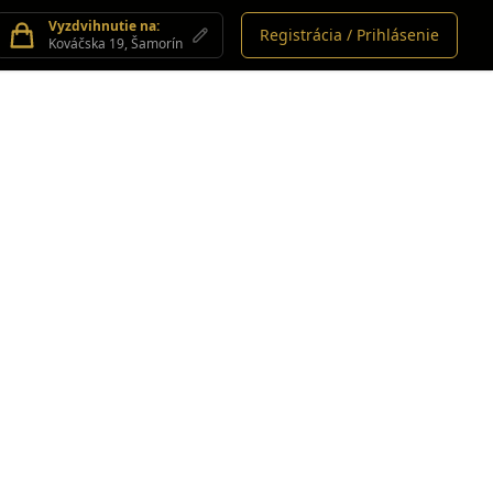
Vyzdvihnutie na:
Registrácia / Prihlásenie
Kováčska 19, Šamorín