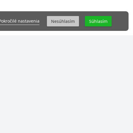
Pokročilé nastavenia
Nesúhlasím
Súhlasím
DOKUMENTY
Všeobecné obchodné podmienky
Podmienky ochrany osobných údajov