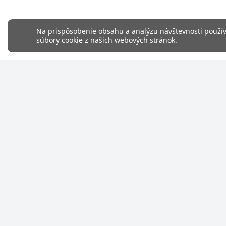
Na prispôsobenie obsahu a analýzu návštevnosti používa
súbory cookie z našich webových stránok.
Pätička
Facebook
Instagram
KONTAKT
A&L Massimo
IČO: 57433
DIČ: 21227
Hubice 930
Hubice 259
E-mail
legendary.
Tel. číslo
+42190512