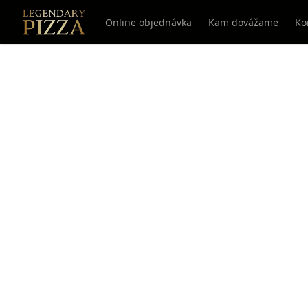
Online objednávka
Kam dovážame
Ko