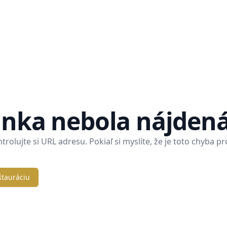
ánka nebola nájden
rolujte si URL adresu. Pokiaľ si myslíte, že je toto chyba p
štauráciu