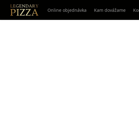
Online objednávka
Kam dovážame
Ko