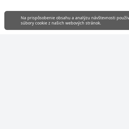
Na prispôsobenie obsahu a analýzu návštevnosti používa
súbory cookie z našich webových stránok.
Pätička
Facebook
Instagram
KONTAKT
A&L Massimo
IČO: 57433
DIČ: 21227
Hubice 930
Hubice 259
E-mail
legendary.
Tel. číslo
+42190512