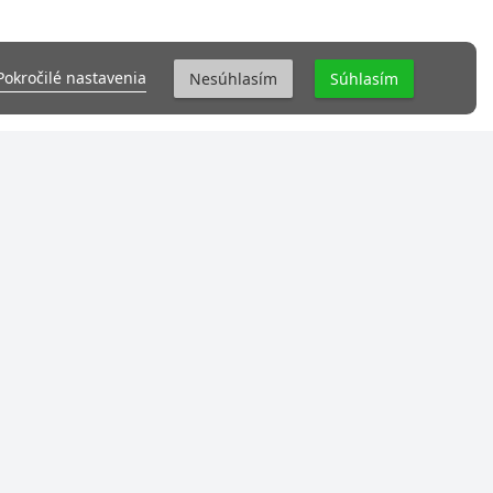
Pokročilé nastavenia
Nesúhlasím
Súhlasím
DOKUMENTY
Všeobecné obchodné podmienky
Podmienky ochrany osobných údajov