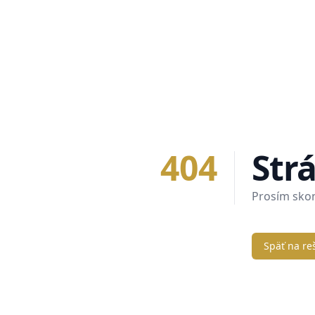
404
Str
Prosím skont
Späť na re