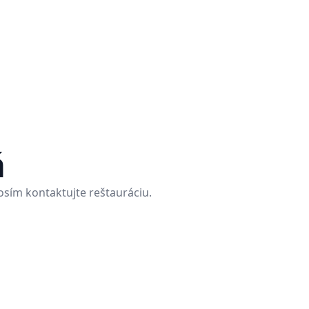
á
rosím kontaktujte reštauráciu.