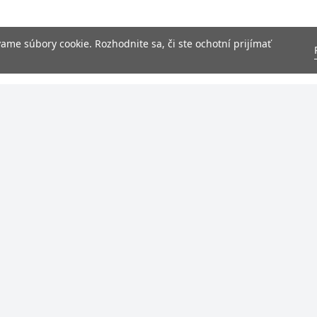
me súbory cookie. Rozhodnite sa, či ste ochotní prijímať
NAVIGÁCIA
 Milion s. r. o.
Domov
569
Online objednávka
27981
39,
pizza.samorin@gmail.com
0955