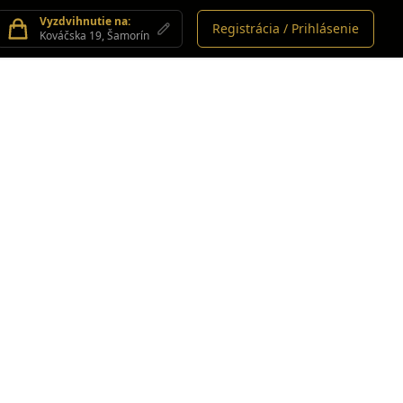
Vyzdvihnutie na:
Registrácia / Prihlásenie
Kováčska 19, Šamorín