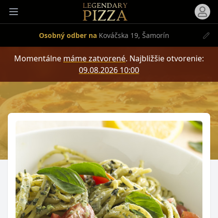
Otvori
Otvoriť menu
Osobný odber na
Kováčska 19, Šamorín
Momentálne
máme zatvorené
.
Najbližšie otvorenie:
09.08.2026 10:00
Produkt