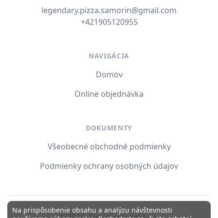
E-mail
legendary.pizza.samorin@gmail.com
Tel. číslo
+421905120955
NAVIGÁCIA
Domov
Online objednávka
DOKUMENTY
Všeobecné obchodné podmienky
Podmienky ochrany osobných údajov
Na prispôsobenie obsahu a analýzu návštevnosti
© 2021 Proudly.digital s.r.o.