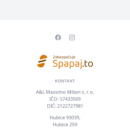
Pätička
Facebook
Instagram
KONTAKT
A&L Massimo Milion s. r. o.
IČO: 57433569
DIČ: 2122727981
Hubice 93039,
Hubice 259