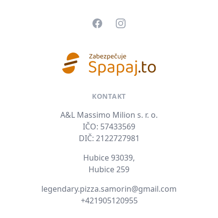
Facebook
Instagram
KONTAKT
A&L Massimo Milion s. r. o.
IČO: 57433569
DIČ: 2122727981
Hubice 93039,
Hubice 259
E-mail
legendary.pizza.samorin@gmail.com
Tel. číslo
+421905120955