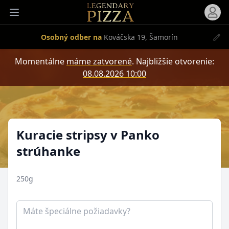
Otvori
Otvoriť menu
Osobný odber na
Kováčska 19, Šamorín
Momentálne
máme zatvorené
.
Najbližšie otvorenie:
08.08.2026 10:00
Produkt
Kuracie stripsy v Panko
strúhanke
250g
Poznámka